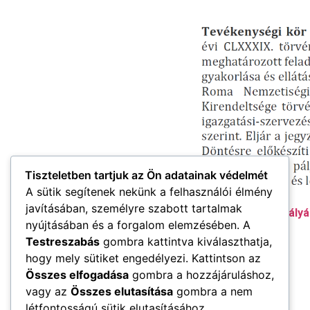
Tiszteletben tartjuk az Ön adatainak védelmét
A sütik segítenek nekünk a felhasználói élmény
javításában, személyre szabott tartalmak
Pályá
nyújtásában és a forgalom elemzésében. A
Testreszabás
gombra kattintva kiválaszthatja,
hogy mely sütiket engedélyezi. Kattintson az
Összes elfogadása
gombra a hozzájáruláshoz,
vagy az
Összes elutasítása
gombra a nem
létfontosságú sütik elutasításához.