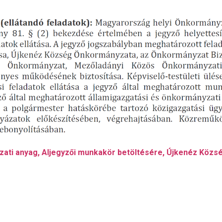
zati anyag, Aljegyzői munkakör betöltésére, Újkenéz Közs