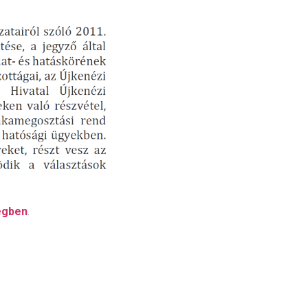
égben
.