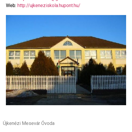
Web:
http://ujkeneziskola.hupont.hu/
Újkenézi Mesevár Óvoda