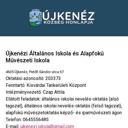
Újkenézi Általános Iskola és Alapfokú
Művészeti Iskola
4635 Újkenéz, Petőfi Sándor utca 67
Oktatási azonosító:
203373
Fenntartó:
Kisvárdai Tankerületi Központ
Intézményvezető:
Czap Attila
Ellátott feladatok:
általános iskolai nevelés-oktatás (alsó
tagozat), általános iskolai nevelés-oktatás (felső tagozat),
alapfokú művészetoktatás képző- és iparművészeti ágon
Telefon:
0645556485
E-mail:
ujkenezi.iskola@gmail.com