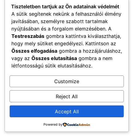
Újkenéz Község Hivatalos Honlapja
Tiszteletben tartjuk az Ön adatainak védelmét
Church Home
Mega Menu
A sütik segítenek nekünk a felhasználói élmény
Minden jog fenntartva
javításában, személyre szabott tartalmak
nyújtásában és a forgalom elemzésében. A
Testreszabás
gombra kattintva kiválaszthatja,
hogy mely sütiket engedélyezi. Kattintson az
Összes elfogadása
gombra a hozzájáruláshoz,
vagy az
Összes elutasítása
gombra a nem
létfontosságú sütik elutasításához.
Customize
Reject All
Accept All
Powered by