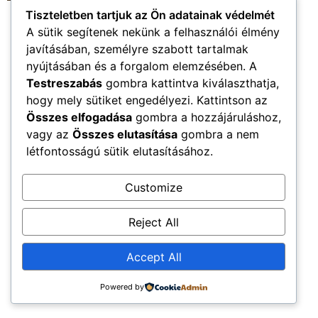
Tiszteletben tartjuk az Ön adatainak védelmét
A sütik segítenek nekünk a felhasználói élmény
Újkenéz Község Hivatalos Honlapja
javításában, személyre szabott tartalmak
Church Home
Mega Menu
nyújtásában és a forgalom elemzésében. A
Minden jog fenntartva
Testreszabás
gombra kattintva kiválaszthatja,
hogy mely sütiket engedélyezi. Kattintson az
Összes elfogadása
gombra a hozzájáruláshoz,
vagy az
Összes elutasítása
gombra a nem
létfontosságú sütik elutasításához.
Customize
Reject All
Accept All
Powered by