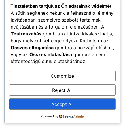
Tiszteletben tartjuk az Ön adatainak védelmét
A sütik segítenek nekünk a felhasználói élmény
Újkenéz Község Hivatalos Honlapja
javításában, személyre szabott tartalmak
Church Home
Mega Menu
nyújtásában és a forgalom elemzésében. A
Minden jog fenntartva
Testreszabás
gombra kattintva kiválaszthatja,
hogy mely sütiket engedélyezi. Kattintson az
Összes elfogadása
gombra a hozzájáruláshoz,
vagy az
Összes elutasítása
gombra a nem
létfontosságú sütik elutasításához.
Customize
Reject All
Accept All
Powered by