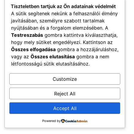
Tiszteletben tartjuk az Ön adatainak védelmét
A sütik segítenek nekünk a felhasználói élmény
javításában, személyre szabott tartalmak
nyújtásában és a forgalom elemzésében. A
Testreszabás
gombra kattintva kiválaszthatja,
Újkenéz Község Hivatalos Honlapja
hogy mely sütiket engedélyezi. Kattintson az
Church Home
Mega Menu
Összes elfogadása
gombra a hozzájáruláshoz,
Minden jog fenntartva
vagy az
Összes elutasítása
gombra a nem
létfontosságú sütik elutasításához.
Customize
Reject All
Accept All
Powered by