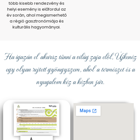
több kisebb rendezvény és
helyi esemény is előfordul az
év során, ahol megismerhető
a régió gasztronómiája és
kulturális hagyományai.
Ha igazán el akarsz tűnni a világ zaja elől,
Újkenéz
egy olyan rejtett gyöngyszem, ahol a természet és a
nyugalom kéz a kézben jár.