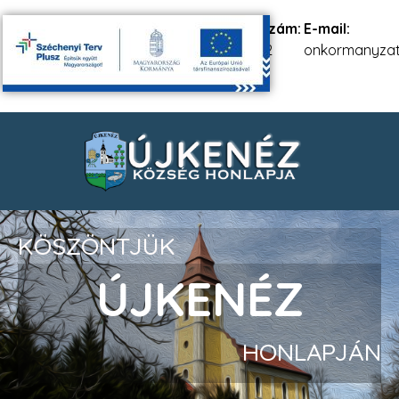
Cím:
4635
Telefonszám:
E-mail:
Újkenéz
06 20 292
onkormanyzat
Petőfi u. 56.
7502
KÖSZÖNTJÜK
ÚJKENÉZ
HONLAPJÁN