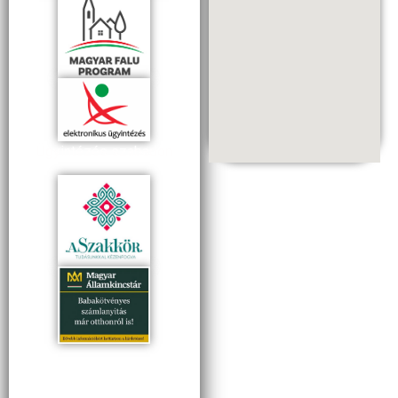
Ügyintézés szabadon