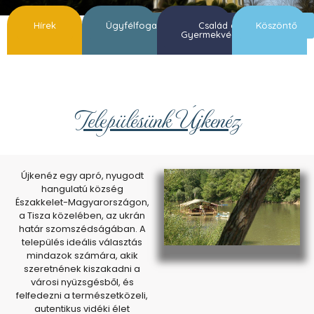
Hírek
Ügyfélfogadás
Család és
Köszöntő
Gyermekvédelem
Településünk Újkenéz
Újkenéz
egy apró, nyugodt
hangulatú község
Északkelet-Magyarországon,
a Tisza közelében, az ukrán
határ szomszédságában. A
település ideális választás
mindazok számára, akik
szeretnének kiszakadni a
városi nyüzsgésből, és
felfedezni a természetközeli,
autentikus vidéki élet