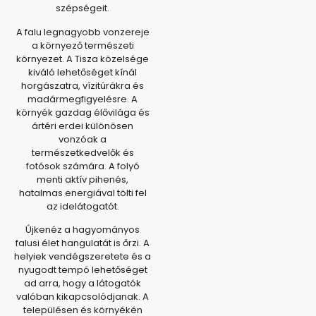
szépségeit.
A falu legnagyobb vonzereje
a környező természeti
környezet. A Tisza közelsége
kiváló lehetőséget kínál
horgászatra, vízitúrákra és
madármegfigyelésre. A
környék gazdag élővilága és
ártéri erdei különösen
vonzóak a
természetkedvelők és
fotósok számára. A folyó
menti aktív pihenés,
hatalmas energiával tölti fel
az idelátogatót.
Újkenéz a hagyományos
falusi élet hangulatát is őrzi. A
helyiek vendégszeretete és a
nyugodt tempó lehetőséget
ad arra, hogy a látogatók
valóban kikapcsolódjanak. A
településen és környékén