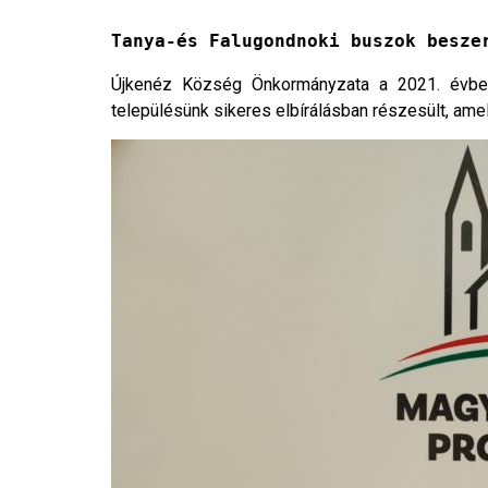
Tanya-és Falugondnoki buszok besze
Újkenéz Község Önkormányzata a 2021. évben
településünk sikeres elbírálásban részesült, am