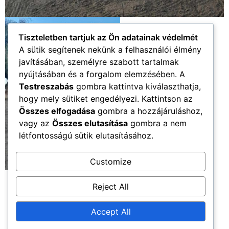
Tiszteletben tartjuk az Ön adatainak védelmét
A sütik segítenek nekünk a felhasználói élmény
javításában, személyre szabott tartalmak
nyújtásában és a forgalom elemzésében. A
Testreszabás
gombra kattintva kiválaszthatja,
hogy mely sütiket engedélyezi. Kattintson az
Összes elfogadása
gombra a hozzájáruláshoz,
vagy az
Összes elutasítása
gombra a nem
létfontosságú sütik elutasításához.
Customize
Reject All
Accept All
Újkenéz Község Hivatalos Honlapja
Church Home
Mega Menu