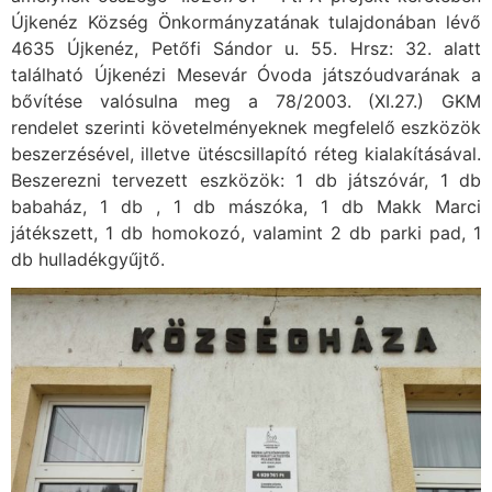
Újkenéz Község Önkormányzatának tulajdonában lévő
4635 Újkenéz, Petőfi Sándor u. 55. Hrsz: 32. alatt
található Újkenézi Mesevár Óvoda játszóudvarának a
bővítése valósulna meg a 78/2003. (XI.27.) GKM
rendelet szerinti követelményeknek megfelelő eszközök
beszerzésével, illetve ütéscsillapító réteg kialakításával.
Beszerezni tervezett eszközök: 1 db játszóvár, 1 db
babaház, 1 db , 1 db mászóka, 1 db Makk Marci
játékszett, 1 db homokozó, valamint 2 db parki pad, 1
db hulladékgyűjtő.