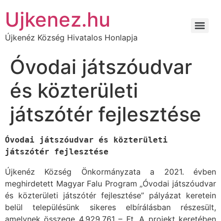
Ujkenez.hu
Újkenéz Község Hivatalos Honlapja
Kulturális és sportközpont kialakítása Újkenéz településen
Önkormányzati járdaépítés/felújítás anyagtámogatása – 2021
Közösségszervezéshez kapcsolódó eszközbeszerzés és közösségszervező bértámogatása MFP-KEB/2021
Óvodai játszóudvar és közterületi játszótér fejlesztése
Óvodai játszóudvar
és közterületi
játszótér fejlesztése
Óvodai játszóudvar és közterületi 
játszótér fejlesztése
Újkenéz Község Önkormányzata a 2021. évben
meghirdetett Magyar Falu Program „Óvodai játszóudvar
és közterületi játszótér fejlesztése” pályázat keretein
belül településünk sikeres elbírálásban részesült,
amelynek összege 4.929.761 – Ft. A projekt keretében