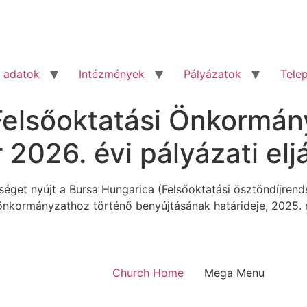
 adatok
Intézmények
Pályázatok
Tele
Felsőoktatási Önkormán
 2026. évi pályázati elj
get nyújt a Bursa Hungarica (Felsőoktatási ösztöndíjrends
 önkormányzathoz történő benyújtásának határideje, 2025.
Church Home
Mega Menu