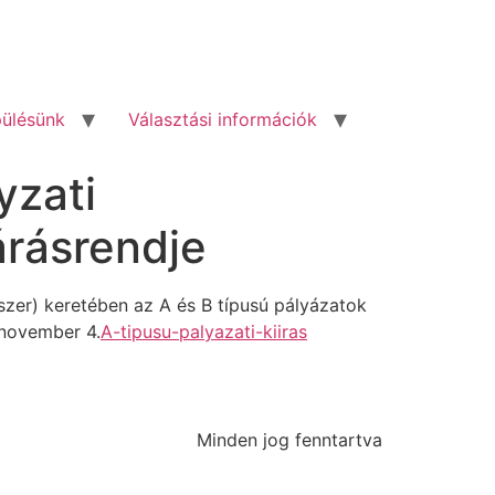
pülésünk
Választási információk
yzati
árásrendje
zer) keretében az A és B típusú pályázatok
 november 4.
A-tipusu-palyazati-kiiras
Minden jog fenntartva