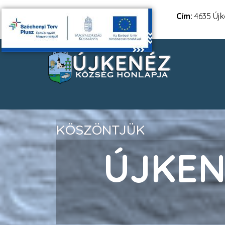
Cím:
4635 Újke
KÖSZÖNTJÜK
ÚJKEN