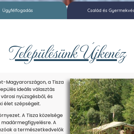
Ügyfélfogadás
Család és Gyermekvé
Településünk Újkenéz
et-Magyarországon, a Tisza
pülés ideális választás
városi nyüzsgésből, és
i élet szépségeit.
rnyezet. A Tisza közelsége
és madármegfigyelésre. A
onzóak a természetkedvelők