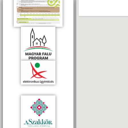
Ügyintézés szabadon