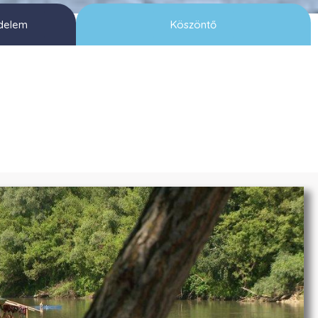
delem
Köszöntő