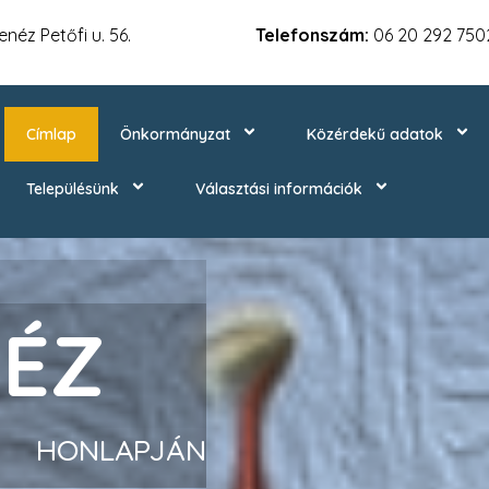
néz Petőfi u. 56.
Telefonszám:
06 20 292 750
Címlap
Önkormányzat
Közérdekű adatok
Településünk
Választási információk
ÉZ
HONLAPJÁN