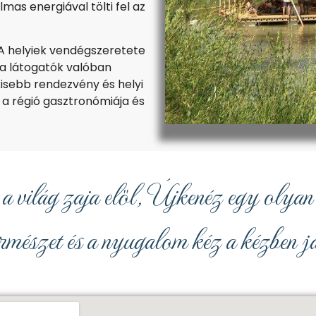
mas energiával tölti fel az
 A helyiek vendégszeretete
 a látogatók valóban
isebb rendezvény és helyi
 a régió gasztronómiája és
a világ zaja elől,
Újkenéz
egy olyan 
ermészet és a nyugalom kéz a kézben já