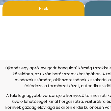
Hírek
Újkenéz
egy apró, nyugodt hangulatú község Északkel
közelében, az ukrán határ szomszédságában. A tele
mindazok számára, akik szeretnének kiszakadni a 
felfedezni a természetközeli, autentikus vidék
A falu legnagyobb vonzereje a környező természeti kö
kiváló lehetőséget kínál horgászatra, vízitúrákra 
környék gazdag élővilága és ártéri erdei különösen v