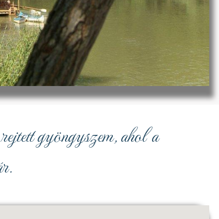
rejtett gyöngyszem, ahol a
r.