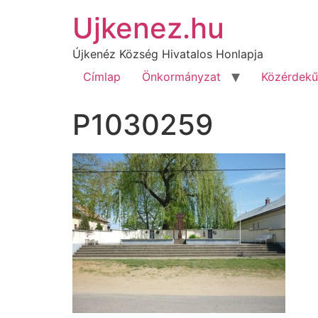
Ujkenez.hu
Újkenéz Község Hivatalos Honlapja
Címlap
Önkormányzat
Közérdekű
P1030259