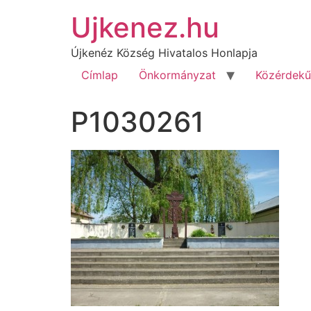
Ujkenez.hu
Újkenéz Község Hivatalos Honlapja
Címlap
Önkormányzat
Közérdekű
P1030261