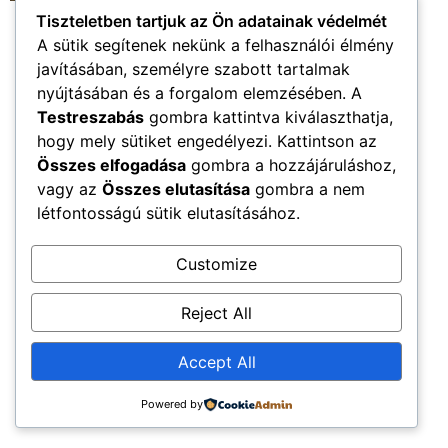
Tiszteletben tartjuk az Ön adatainak védelmét
A sütik segítenek nekünk a felhasználói élmény
Újkenéz Község Hivatalos Honlapja
javításában, személyre szabott tartalmak
Church Home
Mega Menu
nyújtásában és a forgalom elemzésében. A
Minden jog fenntartva
Testreszabás
gombra kattintva kiválaszthatja,
hogy mely sütiket engedélyezi. Kattintson az
Összes elfogadása
gombra a hozzájáruláshoz,
vagy az
Összes elutasítása
gombra a nem
létfontosságú sütik elutasításához.
Customize
Reject All
Accept All
Powered by