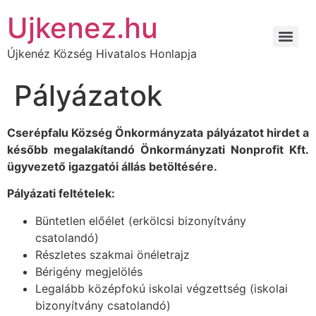
Ujkenez.hu
Újkenéz Község Hivatalos Honlapja
Kulturális és sportközpont kialakítása Újkenéz településen
Önkormányzati járdaépítés/felújítás anyagtámogatása – 2021
Közösségszervezéshez kapcsolódó eszközbeszerzés és közösségszervező bértámogatása MFP-KEB/2021
Óvodai játszóudvar és közterületi játszótér fejlesztése
Pályázatok
Cserépfalu Község Önkormányzata pályázatot hirdet a
később megalakítandó Önkormányzati Nonprofit Kft.
ügyvezető igazgatói állás betöltésére.
Pályázati feltételek:
Büntetlen előélet (erkölcsi bizonyítvány
csatolandó)
Részletes szakmai önéletrajz
Bérigény megjelölés
Legalább középfokú iskolai végzettség (iskolai
bizonyítvány csatolandó)